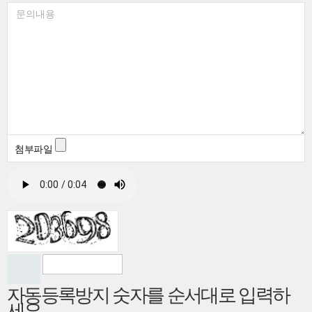
종
문
류
의
내
용
첨부파일
자동등록방지 숫자를 순서대로 입력하
세요.