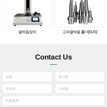
열박음장치
고속열박음 홀더[SUS]
Contact Us
성
회
함
사
명
연
이
락
메
처
일
제
품